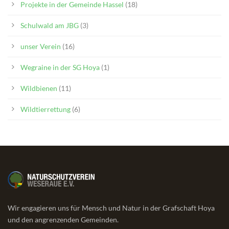
Projekte in der Gemeinde Hassel
(18)
Schulwald am JBG
(3)
unser Verein
(16)
Wegraine in der SG Hoya
(1)
Wildbienen
(11)
Wildtierrettung
(6)
Wir engagieren uns für Mensch und Natur in der Grafschaft Hoya
und den angrenzenden Gemeinden.