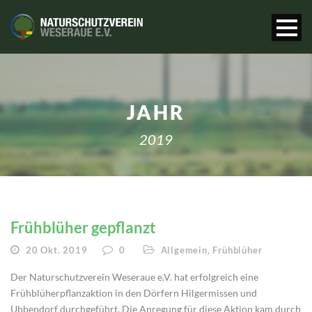
JAHR
2019
Frühblüher gepflanzt
20 Okt. 2019
0
Allgemein
,
Frühblüher
Der Naturschutzverein Weseraue e.V. hat erfolgreich eine
Frühblüherpflanzaktion in den Dörfern Hilgermissen und
Ubbendorf durchgeführt. Die Anregung für diese Aktion kam durch