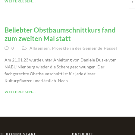
WEITERLESEN...
Beliebter Obstbaumschnittkurs fand
zum zweiten Mal statt
0
Allgemein
,
Projekte in der Gemeinde Hassel
Am 21.01.23 wurde unter Anleitung von Daniele Duske vom
NABU Nienburg wieder die Schere geschwungen. Der
fachgerechte Obstbaumschnitt ist für jede dieser
Kulturpflanzen unerlässlich. Nach...
WEITERLESEN...
STE KOMMENTARE
PROJEKTE