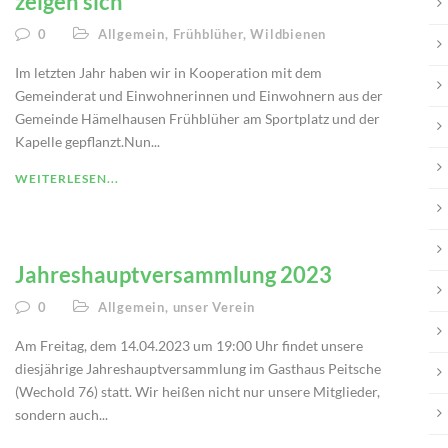
zeigen sich
Z
0
Allgemein
,
Frühblüher
,
Wildbienen
Im letzten Jahr haben wir in Kooperation mit dem
Gemeinderat und Einwohnerinnen und Einwohnern aus der
Gemeinde Hämelhausen Frühblüher am Sportplatz und der
Kapelle gepflanzt.Nun...
WEITERLESEN...
Jahreshauptversammlung 2023
Z
0
Allgemein
,
unser Verein
Am Freitag, dem 14.04.2023 um 19:00 Uhr findet unsere
diesjährige Jahreshauptversammlung im Gasthaus Peitsche
(Wechold 76) statt. Wir heißen nicht nur unsere Mitglieder,
sondern auch...