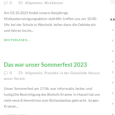
0
Allgemein
,
Nistkästen
Am 03.10.2023 findet unsere diesjährige
Nistkastenreinigungsaktion statt.Wir treffen uns um 10:00
AR
Uhr bei der Schule in Wechold, teilen dann die Gebiete ein
und fahren los.Im...
WEITERLESEN...
Das war unser Sommerfest 2023
0
Allgemein
,
Projekte in der Gemeinde Hassel
,
unser Verein
Unser Sommerfest am 17.06. war informativ, lecker und
lustig.Die Besichtigung des Biohofs Kramer in Hassel hat uns
viele neue Erkenntnisse zum Biolandanbau gebracht. Jürgen
Kramer...