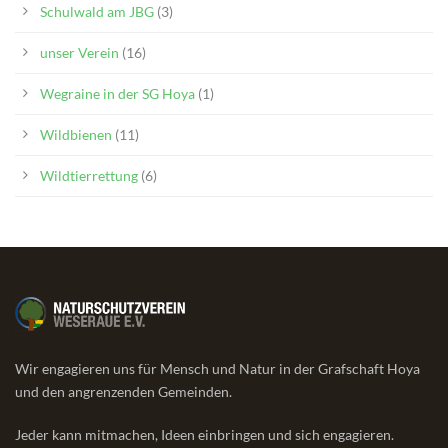
Schulwald am JBG
(3)
unser Verein
(16)
Wegraine in der SG Hoya
(1)
Wildbienen
(11)
Wildtierrettung
(6)
Wir engagieren uns für Mensch und Natur in der Grafschaft Hoya
und den angrenzenden Gemeinden.
Jeder kann mitmachen, Ideen einbringen und sich engagieren.