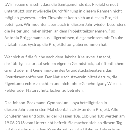
„Wir freuen uns sehr, dass die Samtgemeinde das Projekt erneut
unterstützt, sonst wäredie Durchführung in diesem Rahmen nicht
möglich gewesen. Jeder Einwohner kann sich an diesem Projekt
beteiligen. Wir möchten aber auch in diesem Jahr wieder besonders
die Reiter und Imker bitten, an dem Projekt teilzunehmen. “, so
Antonia Brüggemann aus Hilgermissen, die gemeinsam mit Frauke
Litzkuhn aus Eystrup die Projektleitung übernommen hat.
Wer sich auf die Suche nach dem Jakobs-Kreuzkraut macht,
darf übrigens nur auf seinem eigenen Grundstück, auf öffentlichem
Grund oder mit Genehmigung des Grundstücksbesitzers das
Kreuzkraut entfernen. Der Naturschutzverein bittet darum, die
Eigentumsrechte zu achten und nicht ohne Genehmigung Wiesen,
Felder oder Naturschutzflächen zu betreten.
Das Johann-Beckmann-Gymnasium Hoya beteiligt sich in
diesem Jahr zum ersten Mal ebenfalls aktiv an dem Projekt. Alle
Schülerinnen und Schüler der Klassen 10a, 10b und 10c werden am
19.06.2018 vom Unterricht befreit. Sie machen sich an diesem Tag
auf die Suche nach dem Kreuzkraut. Frauke Litzkuhn, Lehrerin am