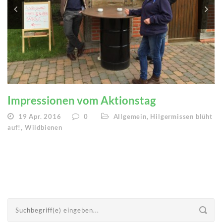
Impressionen vom Aktionstag
19 Apr. 2016
0
Allgemein
,
Hilgermissen blüht
auf!
,
Wildbienen